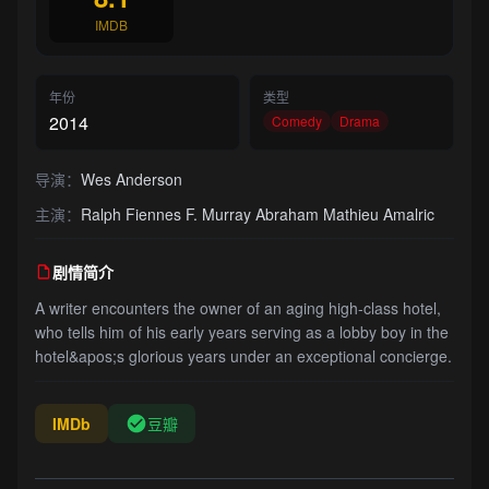
IMDB
年份
类型
2014
Comedy
Drama
导演：
Wes Anderson
主演：
Ralph Fiennes F. Murray Abraham Mathieu Amalric
剧情简介
A writer encounters the owner of an aging high-class hotel,
who tells him of his early years serving as a lobby boy in the
hotel&apos;s glorious years under an exceptional concierge.
IMDb
豆瓣