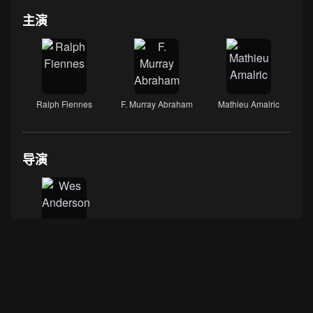
主演
Ralph Fiennes
F. Murray Abraham
Mathieu Amalric
导演
Wes Anderson
数据来源：
IMDB
·
豆瓣电影