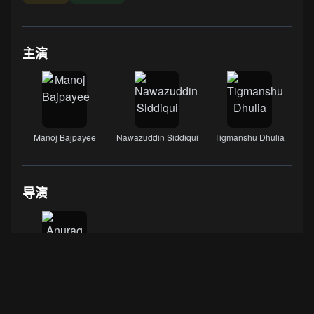
主演
Manoj Bajpayee
Nawazuddin Siddiqui
Tigmanshu Dhulia
导演
Anurag Kashyap