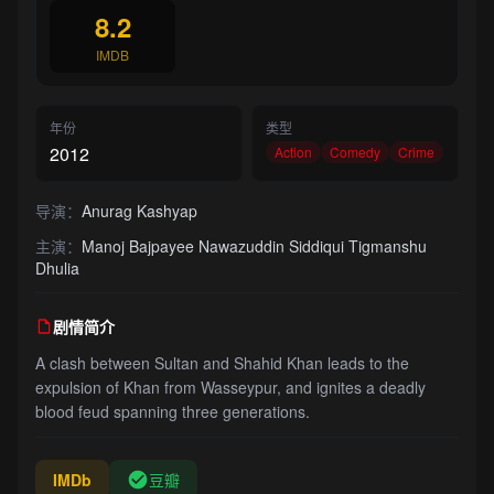
8.2
IMDB
年份
类型
2012
Action
Comedy
Crime
导演：
Anurag Kashyap
主演：
Manoj Bajpayee Nawazuddin Siddiqui Tigmanshu
Dhulia
剧情简介
A clash between Sultan and Shahid Khan leads to the
expulsion of Khan from Wasseypur, and ignites a deadly
blood feud spanning three generations.
IMDb
豆瓣