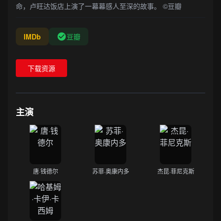
命，卢旺达饭店上演了一幕幕感人至深的故事。 ©豆瓣
IMDb
豆瓣
下载资源
主演
唐·钱德尔
苏菲·奥康内多
杰昆·菲尼克斯