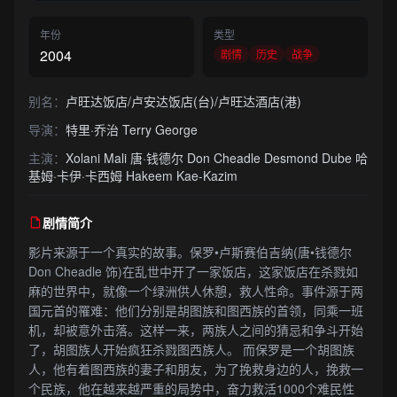
年份
类型
2004
剧情
历史
战争
别名：
卢旺达饭店/卢安达饭店(台)/卢旺达酒店(港)
导演：
特里·乔治 Terry George
主演：
Xolani Mali 唐·钱德尔 Don Cheadle Desmond Dube 哈
基姆·卡伊·卡西姆 Hakeem Kae-Kazim
剧情简介
影片来源于一个真实的故事。保罗•卢斯赛伯吉纳(唐•钱德尔
Don Cheadle 饰)在乱世中开了一家饭店，这家饭店在杀戮如
麻的世界中，就像一个绿洲供人休憩，救人性命。事件源于两
国元首的罹难：他们分别是胡图族和图西族的首领，同乘一班
机，却被意外击落。这样一来，两族人之间的猜忌和争斗开始
了，胡图族人开始疯狂杀戮图西族人。 而保罗是一个胡图族
人，他有着图西族的妻子和朋友，为了挽救身边的人，挽救一
个民族，他在越来越严重的局势中，奋力救活1000个难民性