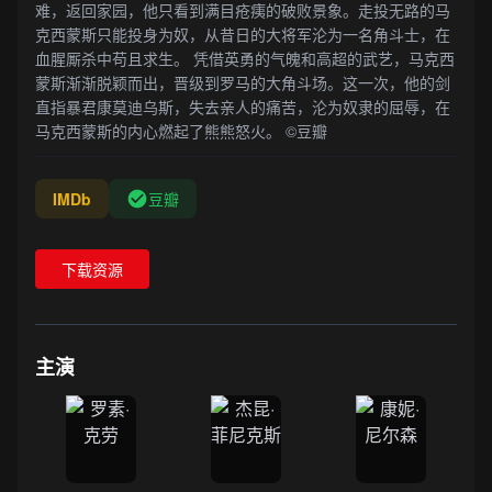
难，返回家园，他只看到满目疮痍的破败景象。走投无路的马
克西蒙斯只能投身为奴，从昔日的大将军沦为一名角斗士，在
血腥厮杀中苟且求生。 凭借英勇的气魄和高超的武艺，马克西
蒙斯渐渐脱颖而出，晋级到罗马的大角斗场。这一次，他的剑
直指暴君康莫迪乌斯，失去亲人的痛苦，沦为奴隶的屈辱，在
马克西蒙斯的内心燃起了熊熊怒火。 ©豆瓣
IMDb
豆瓣
下载资源
主演