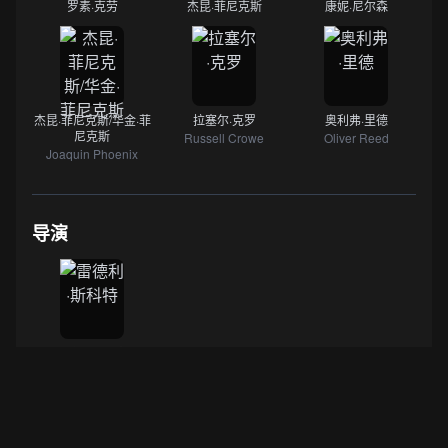
罗素·克劳
杰昆·菲尼克斯
康妮·尼尔森
杰昆·菲尼克斯/华金·菲
拉塞尔·克罗
奥利弗·里德
尼克斯
Russell Crowe
Oliver Reed
Joaquin Phoenix
导演
雷德利·斯科特
数据来源：
IMDB
·
豆瓣电影