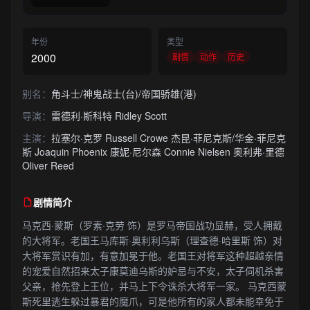
年份
类型
2000
剧情
动作
历史
别名：
角斗士/神鬼战士(台)/帝国骄雄(港)
导演：
雷德利·斯科特 Ridley Scott
主演：
拉塞尔·克罗 Russell Crowe 杰昆·菲尼克斯/华金·菲尼克
斯 Joaquin Phoenix 康妮·尼尔森 Connie Nielsen 奥利弗·里德
Oliver Reed
剧情简介
马克西·蒙斯（罗素·克劳 饰）是罗马帝国战功显赫，受人拥戴
的大将军。老国王马库斯·奥利利乌斯（理查德·哈里斯 饰）对
大将军赏识有加，有意加冕于他。老国王对将军这种超越亲情
的宠爱自然招来太子康莫迪乌斯的妒忌与不安，太子伺机杀害
父亲，抢先登上王位，并马上下令诛杀大将军一家。 马克西蒙
斯死里逃生躲过暴君的魔爪，可是他所有的家人都未能幸免于