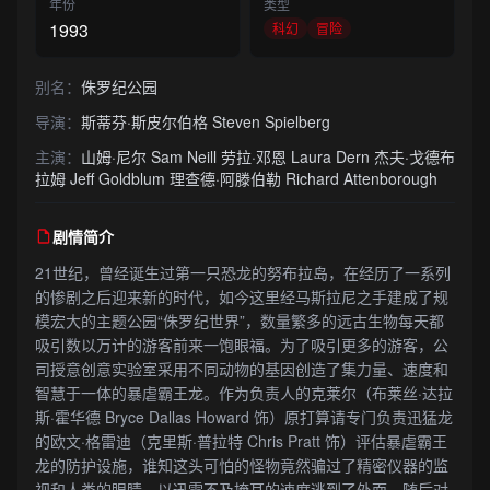
年份
类型
1993
科幻
冒险
别名：
侏罗纪公园
导演：
斯蒂芬·斯皮尔伯格 Steven Spielberg
主演：
山姆·尼尔 Sam Neill 劳拉·邓恩 Laura Dern 杰夫·戈德布
拉姆 Jeff Goldblum 理查德·阿滕伯勒 Richard Attenborough
剧情简介
21世纪，曾经诞生过第一只恐龙的努布拉岛，在经历了一系列
的惨剧之后迎来新的时代，如今这里经马斯拉尼之手建成了规
模宏大的主题公园“侏罗纪世界”，数量繁多的远古生物每天都
吸引数以万计的游客前来一饱眼福。为了吸引更多的游客，公
司授意创意实验室采用不同动物的基因创造了集力量、速度和
智慧于一体的暴虐霸王龙。作为负责人的克莱尔（布莱丝·达拉
斯·霍华德 Bryce Dallas Howard 饰）原打算请专门负责迅猛龙
的欧文·格雷迪（克里斯·普拉特 Chris Pratt 饰）评估暴虐霸王
龙的防护设施，谁知这头可怕的怪物竟然骗过了精密仪器的监
视和人类的眼睛，以迅雷不及掩耳的速度逃到了外面，随后对