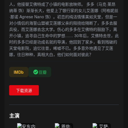
人，他接替艾佛特成了小镇的电影放映师。 多多（马克·莱昂
纳蒂 饰）渐渐长大，他爱上了银行家的女儿艾莲娜（阿格妮丝
·那诺 Agnese Nano 饰）。初恋的纯洁情愫美如天堂，但是一
对小情侣的海誓山盟被艾莲娜父亲的阻挠给隔断了，多多去服
兵役，而艾莲娜去念大学。伤心的多多在艾佛特的鼓励下，离
开小镇，追寻自己生命中的梦想…… 30年后，艾佛特去世，此
时的多多已经是功成名就的导演，他回到了家乡，看到残破的
天堂电影院，追忆往昔，唏嘘不已。多多意外地遇见了艾莲
娜，往日种种，真相大白，他们如何面对彼此？
IMDb
豆瓣
下载资源
主演