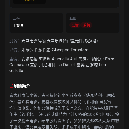
年份
类型
1988
剧情
爱情
别名：
天堂电影院/新天堂乐园(台)/星光伴我心(港)
导演：
朱塞佩·托纳托雷 Giuseppe Tornatore
主演：
安顿尼拉·阿提利 Antonella Attili 恩泽·卡纳维尔 Enzo
Cannavale 艾萨·丹尼埃利 Isa Danieli 雷奥·古罗塔 Leo
Gullotta
剧情简介
意大利南部小镇，古灵精怪的小男孩多多（萨瓦特利·卡西欧
饰）喜欢看电影，更喜欢看放映师艾佛特（菲利浦·诺瓦雷
饰）放电影，他和艾佛特成为了忘年之交，在胶片中找到了童
年生活的乐趣。 好心的艾佛特为了让更多的观众看到电影，搞
了一次露天电影，结果胶片着火了，多多把艾弗达从火海 中救
了出来，但艾弗达双目失明。多多成了小镇唯一会放电影的