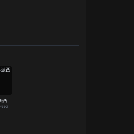
·派西
Pesci