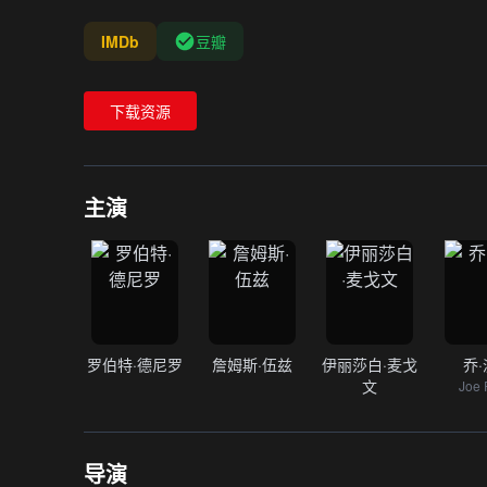
IMDb
豆瓣
下载资源
主演
罗伯特·德尼罗
詹姆斯·伍兹
伊丽莎白·麦戈
乔
文
Joe 
导演