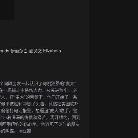
oods 伊丽莎白·麦戈文 Elizabeth
几个同龄朋友一起认识了聪明狡黠的“麦大”
条在一场械斗中杀伤人命，被关进监牢。 若
人，在“麦大”的带领下，他们开始了一系
”似乎被胜利冲昏了头脑，竟然把美国联邦
偷偷打电话报警，想逼迫“麦大”收手。警
面条”带着深深的悔恨和痛苦，离开纽约，回到
重新回到纽约的伤心地，他遇见了少时的朋友
的阴谋。 ©豆瓣