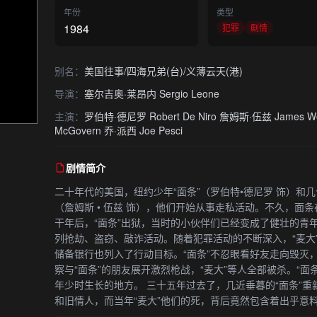
年份
类型
1984
犯罪
剧情
别名：
美国往事/四海兄弟(台)/义薄云天(港)
导演：
塞尔吉奥·莱昂内 Sergio Leone
主演：
罗伯特·德尼罗 Robert De Niro 詹姆斯·伍兹 James W
McGovern 乔·派西 Joe Pesci
剧情简介
二十年代的美国，纽约少年“面条”（罗伯特•德尼罗 饰）和
（詹姆斯 • 伍兹 饰），他们开始从事走私活动。不久，面
干年后，“面条”出狱，当时的小伙伴们已经变成了健壮的青年
列抢劫、盗窃、敲诈活动。随着犯罪活动的不断深入，“麦大
储备银行也列入了行动目标。“面条”不忍眼看好友走向毁灭，
察与“面条”的朋友展开激烈枪战，“麦大”等人全部被杀。“
年少时生长的地方。 三十五年过去了，几近垂暮的“面条”
和旧情人，而当年“麦大”他们的死，背后竟然包含着出乎意料