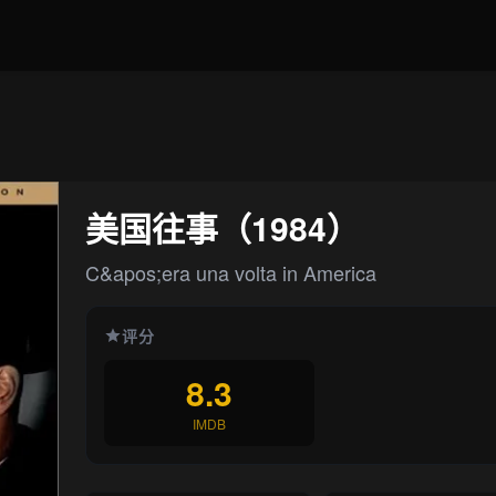
美国往事（1984）
C&apos;era una volta in America
评分
8.3
IMDB