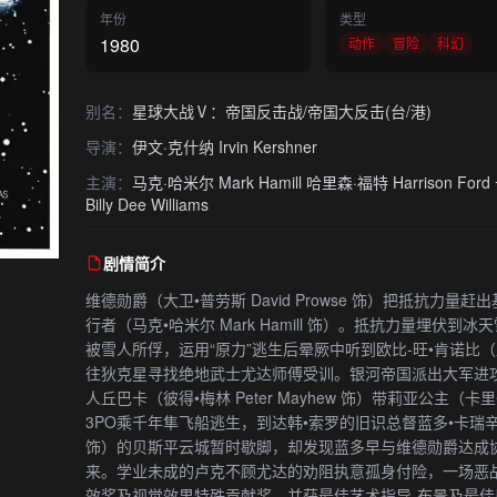
年份
类型
1980
动作
冒险
科幻
别名：
星球大战Ⅴ：帝国反击战/帝国大反击(台/港)
导演：
伊文·克什纳 Irvin Kershner
主演：
马克·哈米尔 Mark Hamill 哈里森·福特 Harrison For
Billy Dee Williams
剧情简介
维德勋爵（大卫•普劳斯 David Prowse 饰）把抵抗力
行者（马克•哈米尔 Mark Hamill 饰）。抵抗力量埋
被雪人所俘，运用“原力”逃生后晕厥中听到欧比-旺•肯诺比（亚历克•
往狄克星寻找绝地武士尤达师傅受训。银河帝国派出大军进攻
人丘巴卡（彼得•梅林 Peter Mayhew 饰）带莉亚公主（卡里•费什
3PO乘千年隼飞船逃生，到达韩•索罗的旧识总督蓝多•卡瑞辛（比利•迪•
饰）的贝斯平云城暂时歇脚，却发现蓝多早与维德勋爵达成
来。学业未成的卢克不顾尤达的劝阻执意孤身付险，一场恶战
效奖及视觉效果特殊贡献奖，并获最佳艺术指导-布景及最