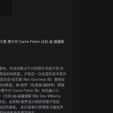
d 卡里·费什尔 Carrie Fisher 比利·迪·威廉斯
量赶出基地，并派出数以千计的探针寻找卢克•天
伏到冰天雪地的哈斯星，卢克在一次巡逻任务中意外
吉尼斯 Alec Guinness 饰）要他前
哈斯星，韩•索罗（哈里森•福特饰）携猿
尔 Carrie Fisher 饰）和机器人C-
威廉姆斯 Billy Dee Williams
协议，出卖韩•索罗设计陷阱诱惑卢克前
在所难免。 本片获第53界奥斯卡最佳声
佳原创电影音乐两项提名。