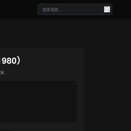
980）
ck