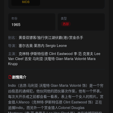
IMDB
年份
类型
1965
西部
别名：
黄昏双镖客/独行侠江湖伏霸(港)/赏金杀手
导演：
塞尔吉奥·莱昂内 Sergio Leone
主演：
克林特·伊斯特伍德 Clint Eastwood 李·范·克里夫 Lee
Van Cleef 吉安·马利亚·沃隆特 Gian Maria Volonté Mara
Krupp
剧情简介
Indio（吉昂·马利亚·沃隆特 Gian Maria Volonté 饰）是一个穷
凶极恶的通缉犯，他伙同他的团伙屡次作案，他有一个怀表，
每次大开杀戒之前都会看一看表，表上有一个女人的照片。赏
金猎人Manco（克林特·伊斯特伍德 Clint Eastwood 饰）正在
追捕Indio，而另外一个赏金猎人Colonel Douglas