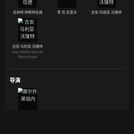
克林特·伊斯特伍德
李·范·克里夫
吉安·玛丽亚·沃隆特
吉安·马利亚·沃隆特
Gian Maria Volonté
Mara Krupp
导演
赛尔乔·莱翁内