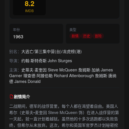
8.2
IMDB
年份
类型
1963
剧情
历史
冒险
别名：
大逃亡/第三集中营(台)/龙虎榜(港)
导演：
约翰·斯特奇斯 John Sturges
主演：
史蒂夫·麦奎因 Steve McQueen 詹姆斯·加纳 James
Garner 理查德·阿滕伯勒 Richard Attenborough 詹姆斯·唐纳
德 James Donald
剧情简介
二战期间，德军的战俘营里，每个人都在渴望着自由。美国人
希尔（史蒂夫•麦奎因 Steve McQueen 饰）在进入战俘营的第
一天起，就一直计划着越狱。虽然他的十多次逃跑都以失败告
终，但希尔从未放弃。这次，希尔和英国军官罗杰计划秘密挖