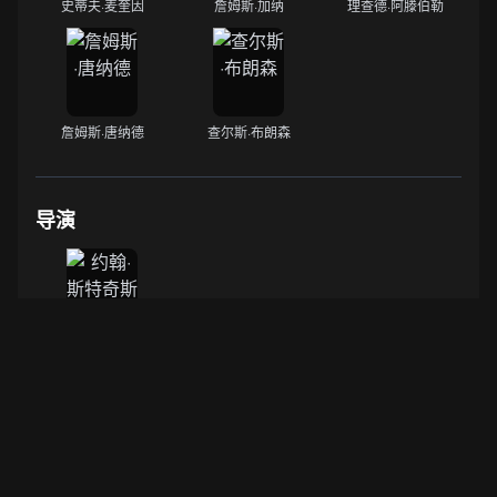
史蒂夫·麦奎因
詹姆斯·加纳
理查德·阿滕伯勒
詹姆斯·唐纳德
查尔斯·布朗森
导演
约翰·斯特奇斯
数据来源：
IMDB
·
豆瓣电影
Built with Vue 3 + TypeScript + Vite