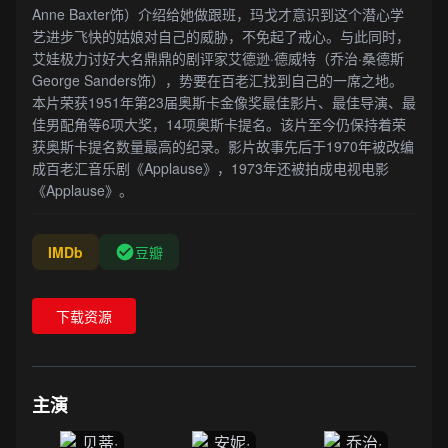
Anne Baxter饰）介绍给她做跟班，玛戈才意识到这个潜心学
艺进步飞快的姑娘对自己的威胁，不免起了戒心。与此同时，
艾娃极力讨好大名鼎鼎的剧评家艾德逊·德威特（乔治·桑德斯
George Sanders饰），势要在百老汇找到自己的一席之地。
本片荣获1951年第23届奥斯卡金像奖最佳影片、最佳导演、最
佳男配角等6项大奖，14项奥斯卡提名。该片至今仍保持着荣
获奥斯卡提名数量最高的纪录。影片故事先后于1970年被改编
成百老汇音乐剧《Applause》，1973年还被拍成电视电影
《Applause》。
IMDb
豆瓣
下载资源
主演