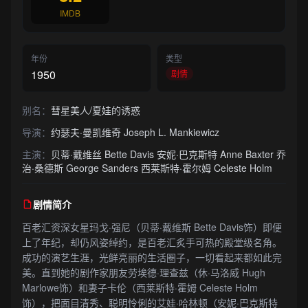
IMDB
年份
类型
1950
剧情
别名：
彗星美人/夏娃的诱惑
导演：
约瑟夫·曼凯维奇 Joseph L. Mankiewicz
主演：
贝蒂·戴维丝 Bette Davis 安妮·巴克斯特 Anne Baxter 乔
治·桑德斯 George Sanders 西莱斯特·霍尔姆 Celeste Holm
剧情简介
百老汇资深女星玛戈·强尼（贝蒂·戴维斯 Bette Davis饰）即便
上了年纪，却仍风姿绰约，是百老汇炙手可热的殿堂级名角。
成功的演艺生涯，光鲜亮丽的生活圈子，一切看起来都如此完
美。直到她的剧作家朋友劳埃德·理查兹（休·马洛威 Hugh
Marlowe饰）和妻子卡伦（西莱斯特·霍姆 Celeste Holm
饰），把面目清秀、聪明怜俐的艾娃·哈林顿（安妮·巴克斯特