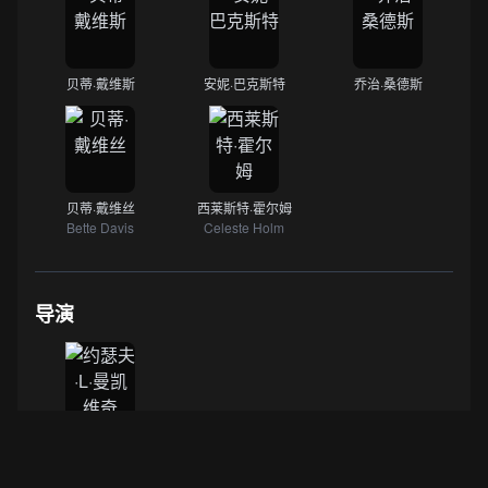
贝蒂·戴维斯
安妮·巴克斯特
乔治·桑德斯
贝蒂·戴维丝
西莱斯特·霍尔姆
Bette Davis
Celeste Holm
导演
约瑟夫·L·曼凯维奇