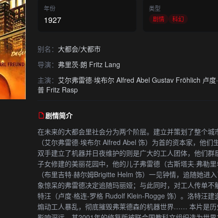
年份
类型
1927
剧情
科幻
别名：
大都会/大都市
导演：
弗里茨·朗 Fritz Lang
主演：
艾尔弗雷德·埃布尔 Alfred Abel Gustav Fröhlich 卢
普 Fritz Rasp
剧情简介
在未来的大都会里社会分为两个阶层。建立并策划了整个城
（艾尔弗雷德·埃布尔 Alfred Abel 饰）为首的资本家
双手建立了机器并日夜维护的则是广大的工人团体，他们群
子女修建的美丽花园中，他的儿子弗雷德（古斯塔夫·弗勒里希Gus
（布里吉特·赫尔姆Brigitte Helm 饰）一见钟情，追
象惊呆的弗雷德决定追随玛丽娅；与此同时，对工人传单不
特汪（卢度·格连-罗格 Rudolf Klein-Rogge 饰）
煽动工人暴乱，彻底摧毁弗莱德森的机器世界…… 本片是
影响深远。其2001年的修复版被联合国教科文组织选为世界