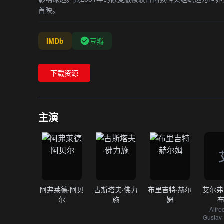
首映。
IMDb
豆瓣
下载资源
主演
阿弗莱德·阿贝
古斯塔夫·佛力
布里吉特·赫尔
艾尔弗
尔
施
姆
Alfre
Gustav 