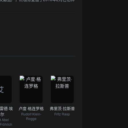
艾
雷德·埃
卢度·格连罗格
弗里茨·拉斯普
布尔
Rudolf Klein-
Fritz Rasp
Rogge
d Abel
Fröhlich