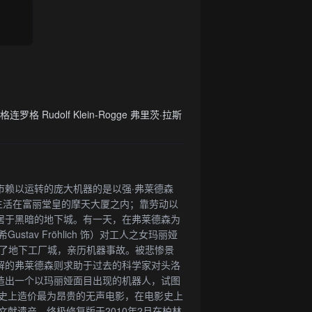
度·格连罗格 Rudolf Klein-Rogge 弗里茨·拉斯
市赖以运转的庞大机器的是以强·弗莱德森
，他们生活在富丽堂皇的摩天大厦之内；靠劳动以
居于黑暗的地下城。有一天，在弗莱德森为
tav Fröhlich 饰）对工人之女玛丽娅
随她进入了地下工厂城，亲历机器事故。被悲惨景
解的弗莱德森则求助于过去的科学家对头洛
。洛特汪建造出一个以玛丽娅面目出现的机器人，试图
历史上造价最为昂贵的无声电影，在电影史上
文献遗产，终极修复版于2010年2月在柏林