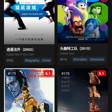
头脑特工队（2015）
逍遥法外（2002）
Inside Out
Catch Me If You Can
2015
Animation
Adventure
2002
Biography
Crime
#175
8.1
#176
8.1