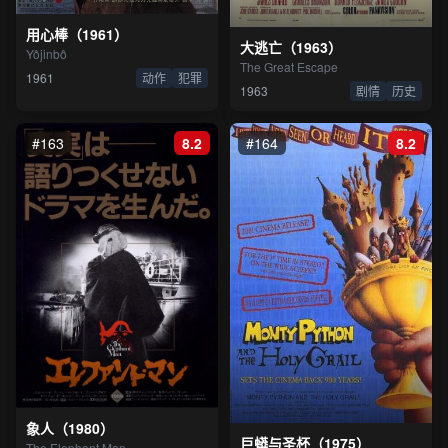
用心棒（1961）
大逃亡（1963）
Yôjinbô
The Great Escape
1961
动作
犯罪
1963
剧情
历史
#163
8.2
#164
8.2
象人（1980）
巨蟒与圣杯（1975）
The Elephant Man