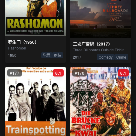
罗生门（1950）
三块广告牌（2017）
Rashômon
Three Billboards Outside Ebbing, Missouri
1950
犯罪
剧情
2017
Comedy
Crime
#177
8.1
#178
8.1