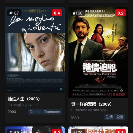
#167
8.4
#168
8.2
灿烂人生（2003）
谜一样的双眼（2009）
La meglio gioventù
El secreto de sus ojos
2003
Drama
Romance
2009
剧情
爱情
#169
8.2
#170
8.1