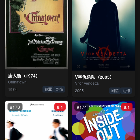
唐人街（1974）
V字仇杀队（2005）
Chinatown
V for Vendetta
1974
犯罪
剧情
2005
剧情
动作
#173
8.1
#174
8.1