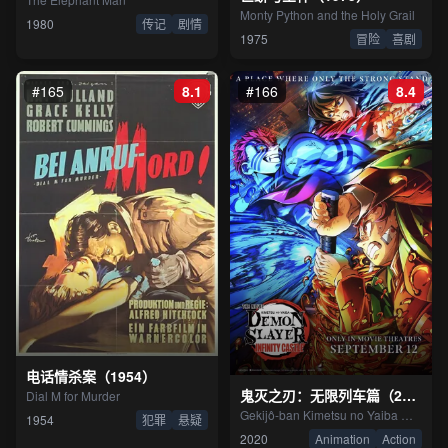
Monty Python and the Holy Grail
1980
传记
剧情
1975
冒险
喜剧
#165
8.1
#166
8.4
电话情杀案（1954）
鬼灭之刃：无限列车篇（2020）
Dial M for Murder
Gekijô-ban Kimetsu no Yaiba Mugen Jô-hen
1954
犯罪
悬疑
2020
Animation
Action