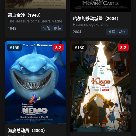
碧血金沙（1948）
哈尔的移动城堡（2004）
The Treasure of the Sierra Madre
Hauru no ugoku shiro
1948
冒险
剧情
2004
爱情
动画
#159
8.2
#160
8.2
海底总动员（2003）