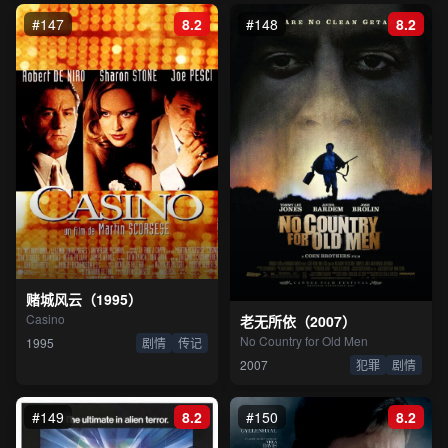
#147
8.2
#148
8.2
赌城风云（1995）
Casino
老无所依（2007）
No Country for Old Men
1995
剧情
传记
2007
犯罪
剧情
#149
8.2
#150
8.2