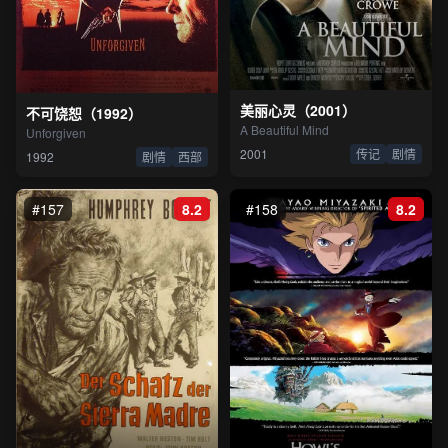
美丽心灵（2001）
不可饶恕（1992）
A Beautiful Mind
Unforgiven
2001
传记
剧情
1992
剧情
西部
#157
8.2
#158
8.2