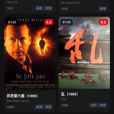
The Kid
All About Eve
1921
喜剧
剧情
1950
剧情
#145
8.2
#146
8.2
乱（1985）
异灵第六感（1999）
Ran
The Sixth Sense
1985
动作
剧情
1999
剧情
悬疑