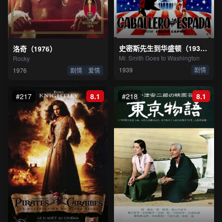
史密斯先生到华盛顿（1939）
洛奇（1976）
Mr. Smith Goes to Washington
Rocky
1939
剧情
1976
剧情
爱情
#217
8.1
#218
8.1