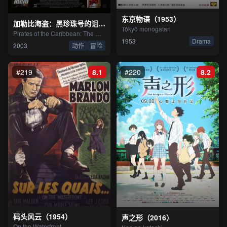
东京物语（1953）
加勒比海盗：黑珍珠号的诅咒（2003）
Tôkyô monogatari
Pirates of the Caribbean: The Curse of the Black Pearl
1953
Drama
2003
动作
冒险
#219
8.1
#220
8.2
码头风云（1954）
声之形（2016）
On the Waterfront