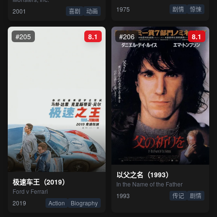
1975
剧情
惊悚
2001
喜剧
动画
#205
8.1
#206
8.1
以父之名（1993）
极速车王（2019）
In the Name of the Father
Ford v Ferrari
1993
传记
剧情
2019
Action
Biography