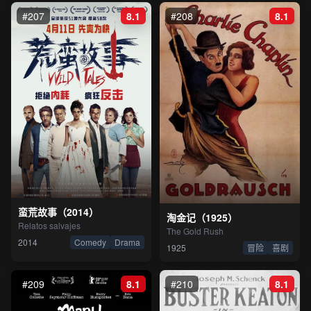
#207
8.1
#208
8.1
蛮荒故事（2014）
淘金记（1925）
Relatos salvajes
The Gold Rush
2014
Comedy
Drama
1925
冒险
喜剧
#209
8.1
#210
8.1