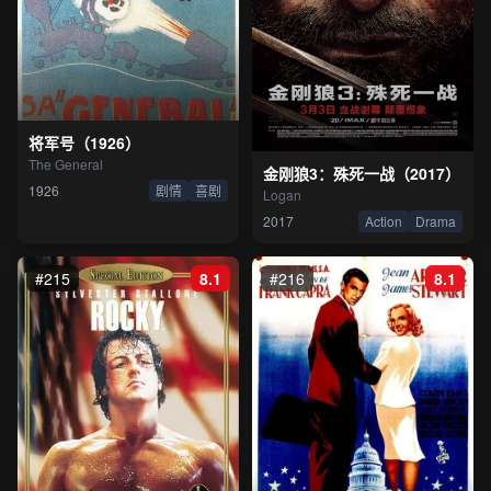
将军号（1926）
The General
金刚狼3：殊死一战（2017）
1926
剧情
喜剧
Logan
2017
Action
Drama
#215
8.1
#216
8.1